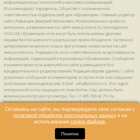
информационных технологий и массовых коммуникаций
(Роскомнадзор). Учредитель: Общество с ограниченной
ответственностью Издательский дом «Провинция». Главный редактор
сайта Лифанцев Дмитрий Евгеньевич. Исключительные права на
материалы, размещенные на сайте www.province.ru, принадлежат
ООО ИД «Провинция» и не могут быть использованы другими
лицами без письменного разрешения правообладателя. Частичное
цитирование возможно только при условии гиперссылки на сайт
www.province.ru. Редакция не несет ответственности за достоверность
информации, содержащейся в рекламных объявлениях. Сообщения
и комментарии пользователей на сайте размещаются без
предварительного редактирования. Редакция вправе удалить с сайта
указанные сообщения и комментарии, в случае если они нарушают
требования законодательства. E-mail - info@province.ru. Этот адрес
электронной почты защищен от спам-ботов. У вас должен быть
включен JavaScript для просмотра. Tел. +7 495 789 42 70. На
информационном ресурсе применяются рекомендательные
технологии (информационные технологии предоставления
Оставаясь на сайте, вы подтверждаете свое согласие с
информации на основе сбора, систематизации и анализа сведений,
политикой обработки персональных данных
и на
относящихся к предпочтениям пользователей сети "Интернет",
использование
cookie-файлов
.
находящихся на территории Российской Федерации) © ООО ИД
16
«Провинция», 2013 - 2024г.
Понятно