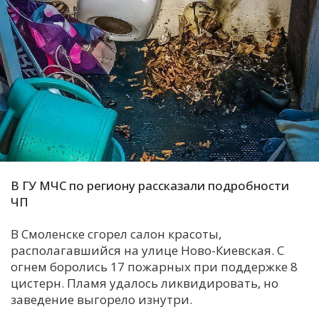
С
Е
И
Т
К
У
В ГУ МЧС по региону рассказали подробности
ЧП
Х
М
В Смоленске сгорел салон красоты,
Ч
располагавшийся на улице Ново-Киевская. С
огнем боролись 17 пожарных при поддержке 8
Н
цистерн. Пламя удалось ликвидировать, но
Я
заведение выгорело изнутри.