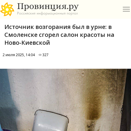
Источник возгорания был в урне: в
Смоленске сгорел салон красоты на
Ново-Киевской
2 июля 2025, 14:04
327
О
А
П
Б
В
Р