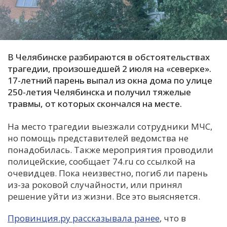
С
Е
В Челябинске разбираются в обстоятельствах
И
трагедии, произошедшей 2 июля на «северке».
Т
17-летний парень выпал из окна дома по улице
К
250-летия Челябинска и получил тяжелые
травмы, от которых скончался на месте.
У
На место трагедии выезжали сотрудники МЧС,
но помощь представителей ведомства не
Х
понадобилась. Также мероприятия проводили
полицейские, сообщает 74.ru со ссылкой на
М
очевидцев. Пока неизвестно, погиб ли парень
Ч
из-за роковой случайности, или принял
Н
решение уйти из жизни. Все это выясняется.
Я
Провинция.ру рассказывала ранее
, что в