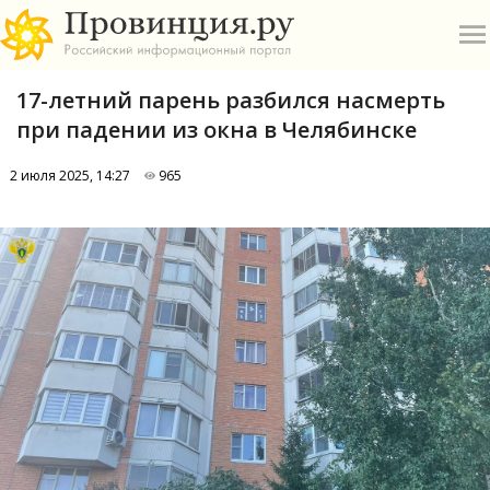
17-летний парень разбился насмерть
при падении из окна в Челябинске
2 июля 2025, 14:27
965
О
А
П
Б
В
Р