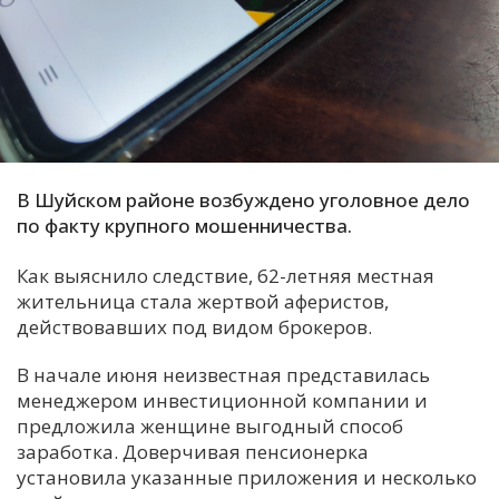
С
Е
И
Т
К
В Шуйском районе возбуждено уголовное дело
по факту крупного мошенничества.
У
Как выяснило следствие, 62-летняя местная
жительница стала жертвой аферистов,
действовавших под видом брокеров.
Х
М
В начале июня неизвестная представилась
Ч
менеджером инвестиционной компании и
предложила женщине выгодный способ
Н
заработка. Доверчивая пенсионерка
Я
установила указанные приложения и несколько