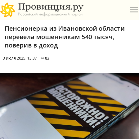
Пенсионерка из Ивановской области
перевела мошенникам 540 тысяч,
поверив в доход
3 июля 2025, 13:37
83
О
А
П
Б
В
Р