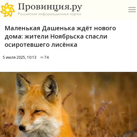
Маленькая Дашенька ждёт нового
дома: жители Ноябрьска спасли
осиротевшего лисёнка
5 июля 2025, 10:13
74
О
А
П
Б
В
Р