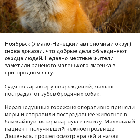
С
Е
И
Ноябрьск (Ямало-Ненецкий автономный округ)
Т
снова доказал, что добрые дела объединяют
К
сердца людей. Недавно местные жители
заметили раненого маленького лисенка в
пригородном лесу.
У
Судя по характеру повреждений, малыш
Х
пострадал от зубов бродячих собак.
М
Неравнодушные горожане оперативно приняли
Ч
меры и отправили пострадавшее животное в
Н
ближайшую ветеринарную клинику. Маленький
Я
пациент, получивший нежное прозвище
Дашенька, прошел осмотр врачей и начал