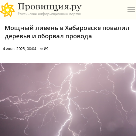
Мощный ливень в Хабаровске повалил
деревья и оборвал провода
4 июля 2025, 00:04
89
О
А
П
Б
В
Р