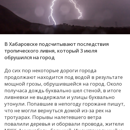
С
Е
И
Т
В Хабаровске подсчитывают последствия
К
тропического ливня, который 3 июля
обрушился на город
У
До сих пор некоторые дороги города
продолжают находится под водой в результате
мощной грозы, обрушившейся на город. Около
Х
получаса дождь буквально шел стеной, в итоге
М
ливневки не выдержали и улицы буквально
Ч
утонули. Попавшие в непогоду горожане пишут,
что не могли вернуться домой из-за рек на
Н
тротуарах. Порывы налетевшего ветра
Я
повалили деревья и оборвали провода, жители