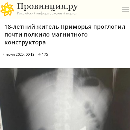
18-летний житель Приморья проглотил
почти полкило магнитного
конструктора
4 июля 2025, 00:13
175
О
А
П
Б
В
Р