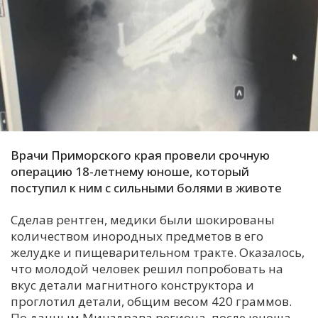
С
Е
И
Т
К
Врачи Приморского края провели срочную
У
операцию 18-летнему юноше, который
поступил к ним с сильными болями в животе
Х
Сделав рентген, медики были шокированы
М
количеством инородных предметов в его
Ч
желудке и пищеварительном тракте. Оказалось,
что молодой человек решил попробовать на
Н
вкус детали магнитного конструктора и
Я
проглотил детали, общим весом 420 граммов.
По данным Минздрава региона, после юноша