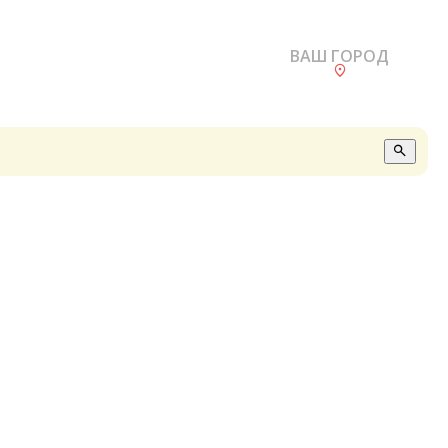
ВАШ ГОРОД
О
А
П
Б
В
Р
С
Е