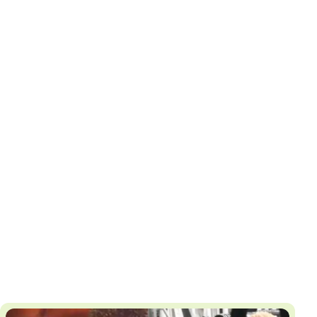
И
Т
К
У
Х
М
Ч
Н
Я