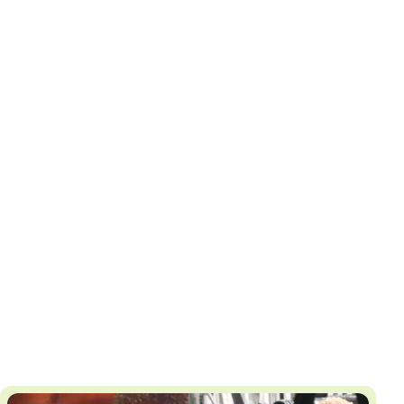
И
Т
К
У
Х
М
Ч
Н
Я