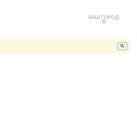
ВАШ ГОРОД
О
А
П
Б
В
Р
С
Е