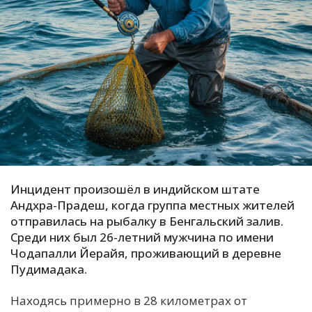
С
Е
И
Т
К
У
Инцидент произошёл в индийском штате
Андхра-Прадеш, когда группа местных жителей
Х
отправилась на рыбалку в Бенгальский залив.
М
Среди них был 26-летний мужчина по имени
Ч
Чодапалли Йерайя, проживающий в деревне
Н
Пудимадака.
Я
Находясь примерно в 28 километрах от