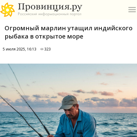
Огромный марлин утащил индийского
рыбака в открытое море
5 июля 2025, 16:13
323
О
А
П
Б
В
Р