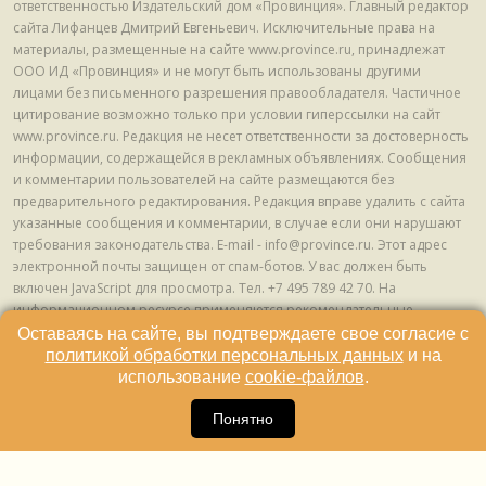
ответственностью Издательский дом «Провинция». Главный редактор
сайта Лифанцев Дмитрий Евгеньевич. Исключительные права на
материалы, размещенные на сайте www.province.ru, принадлежат
ООО ИД «Провинция» и не могут быть использованы другими
лицами без письменного разрешения правообладателя. Частичное
цитирование возможно только при условии гиперссылки на сайт
www.province.ru. Редакция не несет ответственности за достоверность
информации, содержащейся в рекламных объявлениях. Сообщения
и комментарии пользователей на сайте размещаются без
предварительного редактирования. Редакция вправе удалить с сайта
указанные сообщения и комментарии, в случае если они нарушают
требования законодательства. E-mail - info@province.ru. Этот адрес
электронной почты защищен от спам-ботов. У вас должен быть
включен JavaScript для просмотра. Tел. +7 495 789 42 70. На
информационном ресурсе применяются рекомендательные
технологии (информационные технологии предоставления
Оставаясь на сайте, вы подтверждаете свое согласие с
информации на основе сбора, систематизации и анализа сведений,
политикой обработки персональных данных
и на
относящихся к предпочтениям пользователей сети "Интернет",
использование
cookie-файлов
.
находящихся на территории Российской Федерации) © ООО ИД
16
«Провинция», 2013 - 2024г.
Понятно