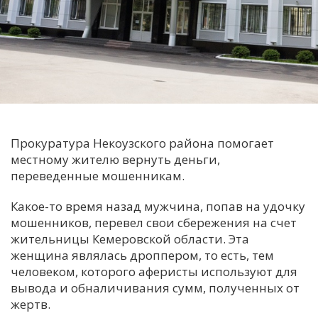
С
Е
И
Т
К
Прокуратура Некоузского района помогает
местному жителю вернуть деньги,
У
переведенные мошенникам.
Какое-то время назад мужчина, попав на удочку
Х
мошенников, перевел свои сбережения на счет
М
жительницы Кемеровской области. Эта
Ч
женщина являлась дроппером, то есть, тем
человеком, которого аферисты используют для
Н
вывода и обналичивания сумм, полученных от
Я
жертв.