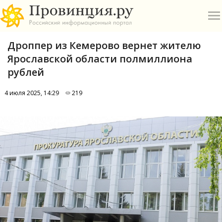
Дроппер из Кемерово вернет жителю
Ярославской области полмиллиона
рублей
4 июля 2025, 14:29
219
О
А
П
Б
В
Р