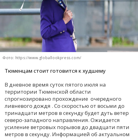
С
Е
И
Т
К
Фото: https://www.globallookpress.com/
Тюменцам стоит готовится к худшему
У
В дневное время суток пятого июля на
Х
территории Тюменской области
спрогнозировано прохождение очередного
М
ливневого дождя . Со скоростью от восьми до
Ч
тринадцати метров в секунду будет дуть ветер
Н
северо-западного направления. Ожидается
Я
усиление ветровых порывов до двадцати пяти
метров в секунду. Информацией об актуальном