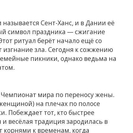
 называется Сент-Ханс, и в Дании её
ый символ праздника — сжигание
Этот ритуал берёт начало ещё со
 изгнание зла. Сегодня к сожжению
семейные пикники, однако ведьма на
нтом.
т Чемпионат мира по переносу жены.
 женщиной) на плечах по полосе
и. Побеждает тот, кто быстрее
 и весёлая традиция зародилась в
дит корнями к временам, когда