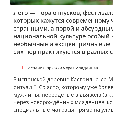
Лето — пора отпусков, фестивал
которых кажутся современному 
странными, а порой и абсурдны
национальной культуре особый 
необычные и эксцентричные лет
сих пор практикуются в разных с
Испания: прыжки через младенцев
В испанской деревне Кастрильо-де-
ритуал El Colacho, которому уже боле
мужчины, переодетые в дьявола (в 
через новорождённых младенцев, к
специальные матрасы прямо на улиц