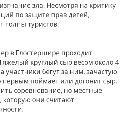
изгнание зла. Несмотря на критику
ций по защите прав детей,
т толпы туристов.
пер в Глостершире проходит
. Тяжёлый круглый сыр весом около 4
 а участники бегут за ним, зачастую
то первым поймает или догонит сыр.
ить соревнование, но местные
 которую они считают
чности.