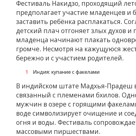
Фестиваль Накидзо, проходящий лето
предполагает участие младенцев и б
заставить ребёнка расплакаться. Со
детский плач отгоняет злых духов и 
младенца начинают плакать одновре
громче. Несмотря на кажущуюся жес
бережно и с участием родителей.
Индия: купание с факелами
В индийском штате Мадхья-Прадеш в
связанный с племенами бхилов. Одн
мужчин в озере с горящими факелами 
воде символизирует очищение и со
огня и воды. Фестиваль сопровождае
массовыми пиршествами.