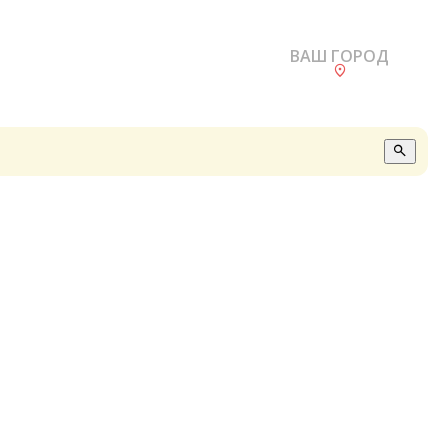
ВАШ ГОРОД
О
А
П
Б
В
Р
С
Е