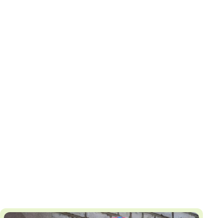
И
Т
К
У
Х
М
Ч
Н
Я