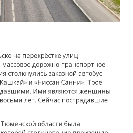
ьске на перекрёстке улиц
 массовое дорожно-транспортное
я столкнулись заказной автобус
Кашкай» и «Ниссан Санни». Трое
радавшими. Ими являются женщины
 восьми лет. Сейчас пострадавшие
и Тюменской области была
 которой столкновение произошло