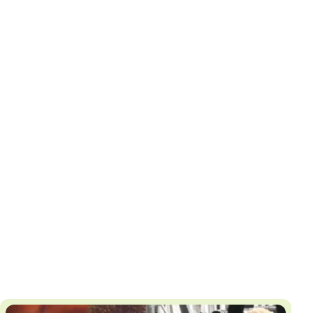
И
Т
К
У
Х
М
Ч
Н
Я