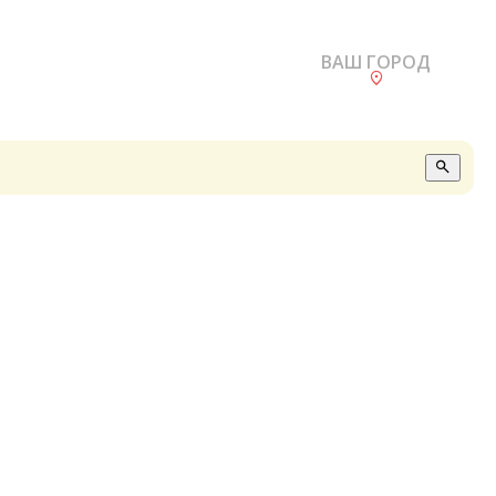
ВАШ ГОРОД
О
А
П
Б
В
Р
С
Е