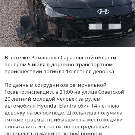
С
Е
И
Т
К
В поселке Романовка Саратовской области
вечером 5 июля в дорожно-транспортном
происшествии погибла 14-летняя девочка
У
По данным сотрудников региональной
Х
Госавтоинспекции, в 21:00 на улице Советской
М
20-летний молодой человек за рулем
автомобиля Hyundai Elantra сбил 14-летнюю
Ч
девочку на велосипеде. Школьница получила
Н
тяжкие травмы, прибывшие на место медики
Я
попытались ее спасти, но пострадавшая
скончалась в машине скорой помощи.