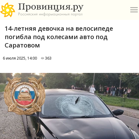
14-летняя девочка на велосипеде
погибла под колесами авто под
Саратовом
6 июля 2025, 14:00
363
О
А
П
Б
В
Р