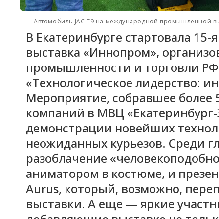
Автомобиль JAC T9 на международной промышленной выс
В Екатеринбурге стартовала 15
выставка «Иннопром», организ
промышленности и торговли РФ
«Технологическое лидерство: и
Мероприятие, собравшее более 
компаний в МВЦ «Екатеринбург-
демонстрации новейших технол
неожиданных курьезов. Среди 
разоблачение «человекоподобно
аниматором в костюме, и презе
Aurus, который, возможно, пер
выставки. А еще — яркие участн
добавляющие выставке не тольк