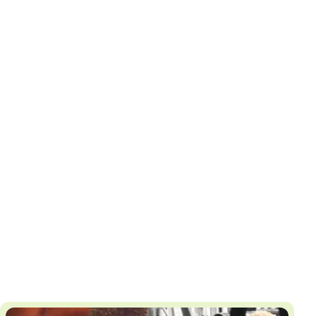
И
Т
К
У
Х
М
Ч
Н
Я