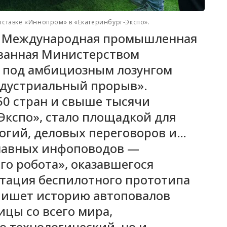
тавке «Иннопром» в «Екатеринбург-Экспо».
-я Международная промышленная
ованная Министерством
 под амбициозным лозунгом
ндустриальный прорыв».
50 стран и свыше тысячи
Экспо», стало площадкой для
огий, деловых переговоров и…
главных инфоповодов —
го робота», оказавшегося
нтация беспилотного прототипа
епишет историю автоповалов
ицы со всего мира,
о технологический, но и