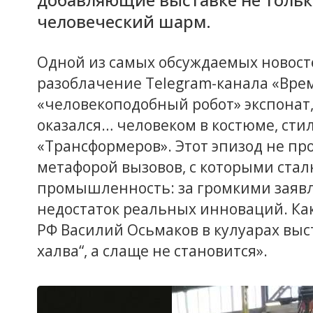
человеческий шарм.
Одной из самых обсуждаемых новосте
разоблачение Telegram-канала «Врем
«человекоподобный робот» экспонат
оказался… человеком в костюме, сти
«Трансформеров». Этот эпизод не про
метафорой вызовов, с которыми стал
промышленность: за громкими заяв
недостаток реальных инноваций. Ка
РФ Василий Осьмаков в кулуарах выст
халва“, а слаще не становится».