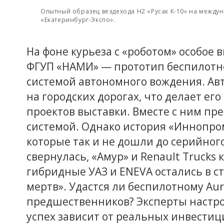
Опытный образец вездехода H2 «Русак К-10» на межд
«Екатеринбург-Экспо».
На фоне курьеза с «роботом» особое
ФГУП «НАМИ» — прототип беспилотно
системой автономного вождения. Ав
на городских дорогах, что делает е
проектов выставки. Вместе с ним пре
системой. Однако история «Иннопром
которые так и не дошли до серийног
свернулась, «Амур» и Renault Trucks к
гибридные УАЗ и ENEVA остались в с
мертв». Удастся ли беспилотному Au
предшественников? Эксперты настро
успех зависит от реальных инвестиц