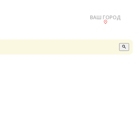
ВАШ ГОРОД
О
А
П
Б
В
Р
С
Е