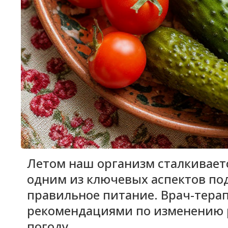
Летом наш организм сталкиваетс
одним из ключевых аспектов по
правильное питание. Врач-тера
рекомендациями по изменению 
погоду.