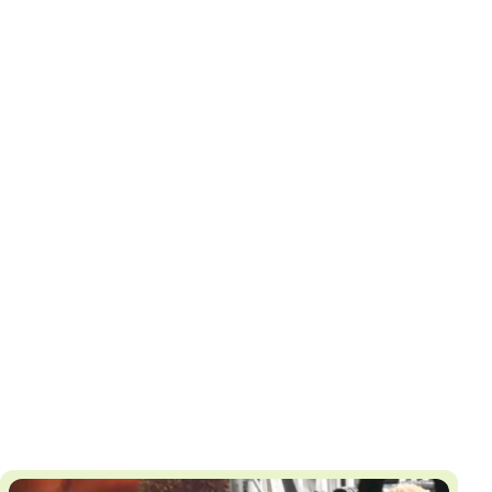
И
Т
К
У
Х
М
Ч
Н
Я