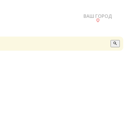
ВАШ ГОРОД
О
А
П
Б
В
Р
С
Е