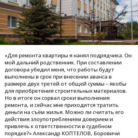
С
Е
И
Т
К
«Для ремонта квартиры я нанял подрядчика. Он
мой дальний родственник. При составлении
договора убедил меня, что работы будут
У
выполнены в срок при внесении аванса в
размере двух третей от общей суммы – якобы
для приобретения строительных материалов.
Х
Но в итоге он сорвал сроки выполнения
М
ремонта, и сейчас мне приходится тратить
Ч
деньги на съём жилья. Можно ли считать его
Н
действия злоупотреблением доверием и
Я
привлечь к ответственности в судебном
порядке?» Александр КОПТЕЛОВ, Боровичи