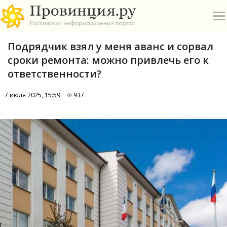
Подрядчик взял у меня аванс и сорвал
сроки ремонта: можно привлечь его к
ответственности?
7 июля 2025, 15:59
937
О
А
П
Б
В
Р