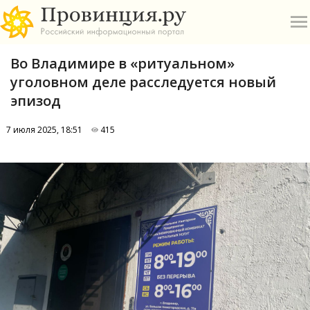
Во Владимире в «ритуальном»
уголовном деле расследуется новый
эпизод
7 июля 2025, 18:51
415
О
А
П
Б
В
Р