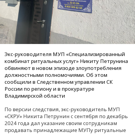
С
Е
И
Т
К
Экс-руководителя МУП «Специализированный
комбинат ритуальных услуг» Никиту Петрунина
обвиняют в новом эпизоде злоупотребления
У
должностными полномочиями. Об этом
сообщили в Следственном управлении СК
России по региону и в прокуратуре
Х
Владимирской области
М
Ч
По версии следствия, экс-руководитель МУП
Н
«СКРУ» Никита Петрунин с сентября по декабрь
Я
2024 года дал указание своим сотрудникам
продавать принадлежащие МУПу ритуальные