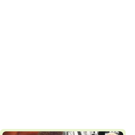
И
Т
К
У
Х
М
Ч
Н
Я