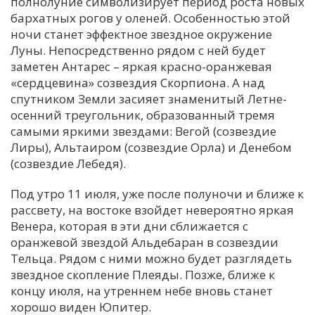
полнолуние символизирует период роста новых
бархатных рогов у оленей. Особенностью этой
ночи станет эффектное звездное окружение
Луны. Непосредственно рядом с ней будет
заметен Антарес – яркая красно-оранжевая
«сердцевина» созвездия Скорпиона. А над
спутником Земли засияет знаменитый Летне-
осенний треугольник, образованный тремя
самыми яркими звездами: Вегой (созвездие
Лиры), Альтаиром (созвездие Орла) и Денебом
(созвездие Лебедя).
Под утро 11 июля, уже после полуночи и ближе к
рассвету, на востоке взойдет невероятно яркая
Венера, которая в эти дни сближается с
оранжевой звездой Альдебаран в созвездии
Тельца. Рядом с ними можно будет разглядеть
звездное скопление Плеяды. Позже, ближе к
концу июля, на утреннем небе вновь станет
хорошо виден Юпитер.