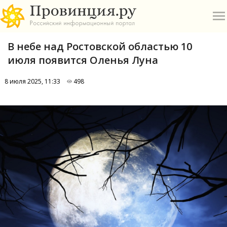
В небе над Ростовской областью 10
июля появится Оленья Луна
8 июля 2025, 11:33
498
О
А
П
Б
В
Р