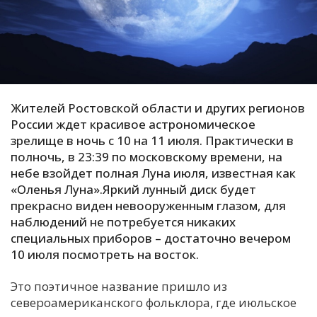
С
Е
И
Т
Жителей Ростовской области и других регионов
К
России ждет красивое астрономическое
зрелище в ночь с 10 на 11 июля. Практически в
полночь, в 23:39 по московскому времени, на
У
небе взойдет полная Луна июля, известная как
«Оленья Луна».Яркий лунный диск будет
прекрасно виден невооруженным глазом, для
Х
наблюдений не потребуется никаких
М
специальных приборов – достаточно вечером
Ч
10 июля посмотреть на восток.
Н
Это поэтичное название пришло из
Я
североамериканского фольклора, где июльское