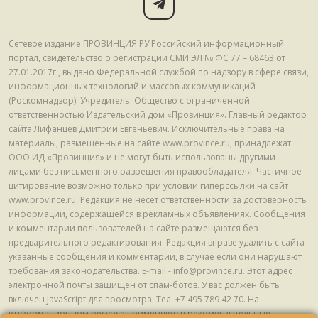
Сетевое издание ПРОВИНЦИЯ.РУ Российский информационный
портал, свидетельство о регистрации СМИ ЭЛ № ФС 77 – 68463 от
27.01.2017г., выдано Федеральной службой по надзору в сфере связи,
информационных технологий и массовых коммуникаций
(Роскомнадзор). Учредитель: Общество с ограниченной
ответственностью Издательский дом «Провинция». Главный редактор
сайта Лифанцев Дмитрий Евгеньевич. Исключительные права на
материалы, размещенные на сайте www.province.ru, принадлежат
ООО ИД «Провинция» и не могут быть использованы другими
лицами без письменного разрешения правообладателя. Частичное
цитирование возможно только при условии гиперссылки на сайт
www.province.ru. Редакция не несет ответственности за достоверность
информации, содержащейся в рекламных объявлениях. Сообщения
и комментарии пользователей на сайте размещаются без
предварительного редактирования. Редакция вправе удалить с сайта
указанные сообщения и комментарии, в случае если они нарушают
требования законодательства. E-mail - info@province.ru. Этот адрес
электронной почты защищен от спам-ботов. У вас должен быть
включен JavaScript для просмотра. Tел. +7 495 789 42 70. На
информационном ресурсе применяются рекомендательные