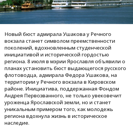
С
Е
Новый бюст адмирала Ушакова у Речного
И
вокзала станет символом преемственности
Т
поколений, вдохновленным студенческой
К
инициативой и исторической гордостью
региона. 8 июля в мэрии Ярославля объявили о
планах установить бюст выдающегося русского
У
флотоводца, адмирала Федора Ушакова, на
территории у Речного вокзала в Кировском
Х
районе. Инициатива, поддержанная Фондом
Андрея Первозванного, не только увековечит
М
уроженца Ярославской земли, но и станет
Ч
уникальным примером того, как молодежь
Н
региона вдохнула жизнь в историческое
Я
наследие.