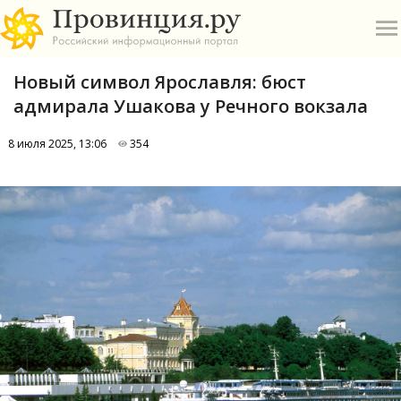
Новый символ Ярославля: бюст
адмирала Ушакова у Речного вокзала
8 июля 2025, 13:06
354
О
А
П
Б
В
Р