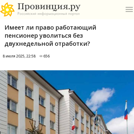
Имеет ли право работающий
пенсионер уволиться без
двухнедельной отработки?
8 июля 2025, 22:58
656
О
А
П
Б
В
Р