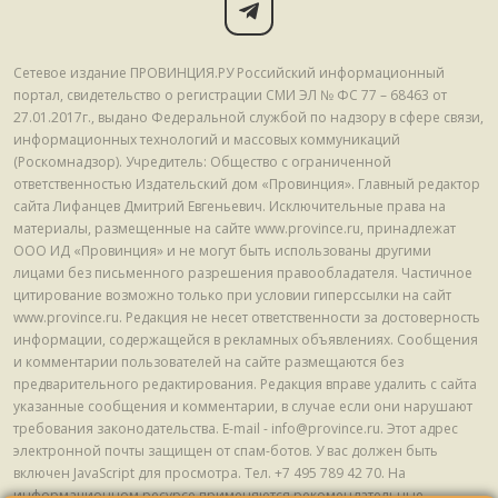
Сетевое издание ПРОВИНЦИЯ.РУ Российский информационный
портал, свидетельство о регистрации СМИ ЭЛ № ФС 77 – 68463 от
27.01.2017г., выдано Федеральной службой по надзору в сфере связи,
информационных технологий и массовых коммуникаций
(Роскомнадзор). Учредитель: Общество с ограниченной
ответственностью Издательский дом «Провинция». Главный редактор
сайта Лифанцев Дмитрий Евгеньевич. Исключительные права на
материалы, размещенные на сайте www.province.ru, принадлежат
ООО ИД «Провинция» и не могут быть использованы другими
лицами без письменного разрешения правообладателя. Частичное
цитирование возможно только при условии гиперссылки на сайт
www.province.ru. Редакция не несет ответственности за достоверность
информации, содержащейся в рекламных объявлениях. Сообщения
и комментарии пользователей на сайте размещаются без
предварительного редактирования. Редакция вправе удалить с сайта
указанные сообщения и комментарии, в случае если они нарушают
требования законодательства. E-mail - info@province.ru. Этот адрес
электронной почты защищен от спам-ботов. У вас должен быть
включен JavaScript для просмотра. Tел. +7 495 789 42 70. На
информационном ресурсе применяются рекомендательные