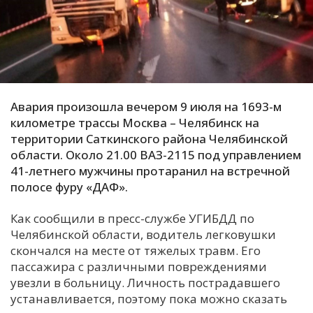
С
Е
И
Т
Авария произошла вечером 9 июля на 1693-м
К
километре трассы Москва – Челябинск на
территории Саткинского района Челябинской
области. Около 21.00 ВАЗ-2115 под управлением
У
41-летнего мужчины протаранил на встречной
полосе фуру «ДАФ».
Х
Как сообщили в пресс-службе УГИБДД по
М
Челябинской области, водитель легковушки
Ч
скончался на месте от тяжелых травм. Его
пассажира с различными повреждениями
Н
увезли в больницу. Личность пострадавшего
Я
устанавливается, поэтому пока можно сказать