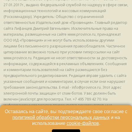
27.01.2017г., выдано Федеральной службой по надзору в сфере связи,
информационных технологий и массовых коммуникаций
(Роскомнадзор). Учредитель: Общество с ограниченной
ответственностью Издательский дом «Провинция». Главный редактор
сайта Лифанцев Дмитрий Евгеньевич. Исключительные права на
материалы, размещенные на сайте www.province.ru, принадлежат
ООО ИД «Провинция» и не могут быть использованы другими
лицами без письменного разрешения правообладателя. Частичное
цитирование возможно только при условии гиперссылки на сайт
www.province.ru. Редакция не несет ответственности за достоверность
информации, содержащейся в рекламных объявлениях. Сообщения
и комментарии пользователей на сайте размещаются без
предварительного редактирования. Редакция вправе удалить с сайта
указанные сообщения и комментарии, в случае если они нарушают
требования законодательства. E-mail - info@province.ru. Этот адрес
электронной почты защищен от спам-ботов. У вас должен быть
включен JavaScript для просмотра. Tел. +7 495 789 42 70. На
информационном ресурсе применяются рекомендательные
технологии (информационные технологии предоставления
Оставаясь на сайте, вы подтверждаете свое согласие с
информации на основе сбора, систематизации и анализа сведений,
политикой обработки персональных данных
и на
относящихся к предпочтениям пользователей сети "Интернет",
использование
cookie-файлов
.
находящихся на территории Российской Федерации) © ООО ИД