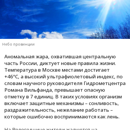
С
Е
И
Т
Небо провинции
К
Аномальная жара, охватившая центральную
часть России, диктует новые правила жизни.
У
Температура в Москве местами достигает
+46°С, а высокий ультрафиолетовый индекс, по
словам научного руководителя Гидрометцентра
Х
Романа Вильфанда, превышает опасную
М
отметку в 7 единиц. В таких условиях организм
Ч
включает защитные механизмы – сонливость,
раздражительность, нежелание работать –
Н
которые ошибочно воспринимаются как лень.
Я
На Вологодчине жители жалуются на