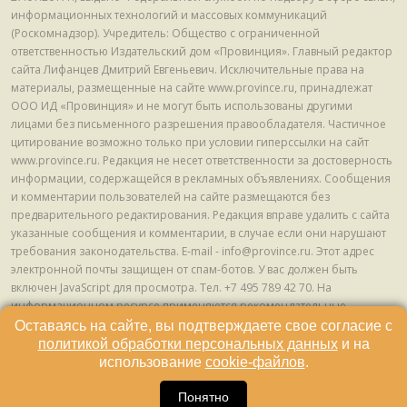
информационных технологий и массовых коммуникаций
(Роскомнадзор). Учредитель: Общество с ограниченной
ответственностью Издательский дом «Провинция». Главный редактор
сайта Лифанцев Дмитрий Евгеньевич. Исключительные права на
материалы, размещенные на сайте www.province.ru, принадлежат
ООО ИД «Провинция» и не могут быть использованы другими
лицами без письменного разрешения правообладателя. Частичное
цитирование возможно только при условии гиперссылки на сайт
www.province.ru. Редакция не несет ответственности за достоверность
информации, содержащейся в рекламных объявлениях. Сообщения
и комментарии пользователей на сайте размещаются без
предварительного редактирования. Редакция вправе удалить с сайта
указанные сообщения и комментарии, в случае если они нарушают
требования законодательства. E-mail - info@province.ru. Этот адрес
электронной почты защищен от спам-ботов. У вас должен быть
включен JavaScript для просмотра. Tел. +7 495 789 42 70. На
информационном ресурсе применяются рекомендательные
технологии (информационные технологии предоставления
Оставаясь на сайте, вы подтверждаете свое согласие с
информации на основе сбора, систематизации и анализа сведений,
политикой обработки персональных данных
и на
относящихся к предпочтениям пользователей сети "Интернет",
использование
cookie-файлов
.
находящихся на территории Российской Федерации) © ООО ИД
«Провинция», 2013 - 2024г.
Понятно