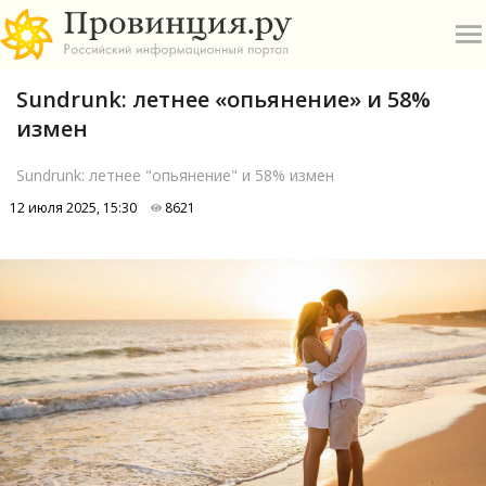
Sundrunk: летнее «опьянение» и 58%
измен
Sundrunk: летнее "опьянение" и 58% измен
12 июля 2025, 15:30
8621
О
А
П
Б
В
Р