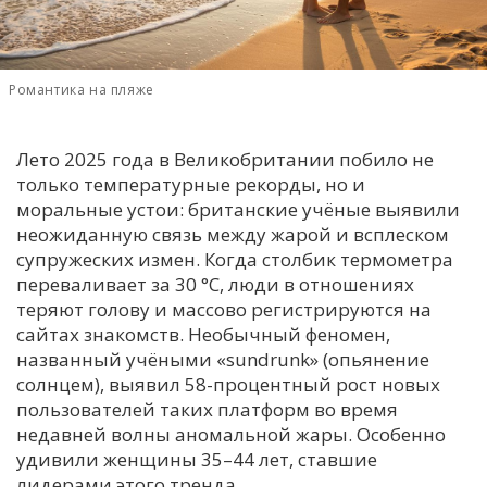
С
Е
Романтика на пляже
И
Т
Лето 2025 года в Великобритании побило не
только температурные рекорды, но и
К
моральные устои: британские учёные выявили
неожиданную связь между жарой и всплеском
супружеских измен. Когда столбик термометра
У
переваливает за 30 °C, люди в отношениях
теряют голову и массово регистрируются на
Х
сайтах знакомств. Необычный феномен,
М
названный учёными «sundrunk» (опьянение
Ч
солнцем), выявил 58-процентный рост новых
пользователей таких платформ во время
Н
недавней волны аномальной жары. Особенно
Я
удивили женщины 35–44 лет, ставшие
лидерами этого тренда.