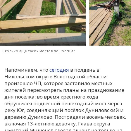
С
Е
И
Т
К
Сколько еще таких мостов по России?
Напоминаем, что
сегодня
в полдень в
У
Никольском округе Вологодской области
произошло ЧП, которое заставило местных
Х
жителей пересмотреть планы на празднование
М
дня посёлка: во время крестного хода
Ч
обрушился подвесной пешеходный мост через
реку Юг, соединяющий посёлок Дуниловский и
Н
деревню Дунилово. Пострадали восемь человек,
Я
включая 13-летнюю девочку. Глава округа
Дмитрий Мишенев сделал акцент не только на