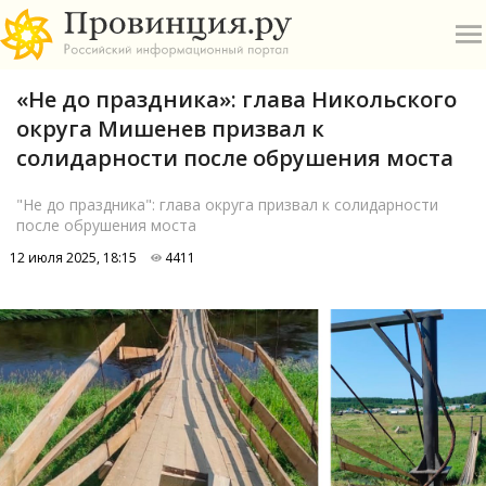
«Не до праздника»: глава Никольского
округа Мишенев призвал к
солидарности после обрушения моста
"Не до праздника": глава округа призвал к солидарности
после обрушения моста
О
12 июля 2025, 18:15
4411
А
П
Б
В
Р