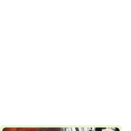
И
Т
К
У
Х
М
Ч
Н
Я