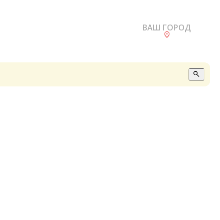
ВАШ ГОРОД
О
А
П
Б
В
Р
С
Е