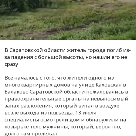
С
Е
И
Т
В Саратовской области житель города погиб из-
К
за падения с большой высоты, но нашли его не
сразу
У
Все началось с того, что жители одного из
многоквартирных домов на улице Каховская в
Х
Балаково Саратовской области пожаловались в
правоохранительные органы на невыносимый
М
запах разложения, который витал в воздухе
Ч
возле выхода из подъезда. 13 июля
Н
специалисты осмотрели дом и обнаружили на
Я
козырьке тело мужчины, который, вероятно,
долго там пролежал.