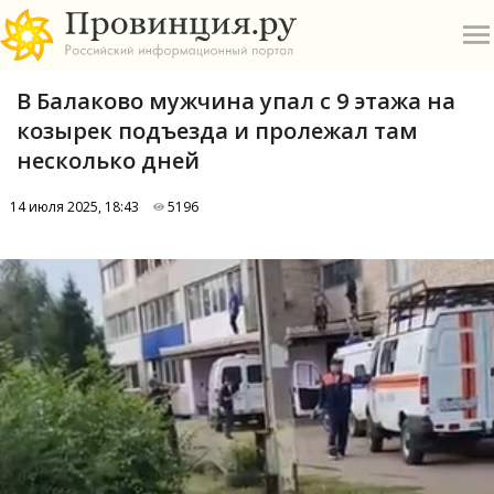
В Балаково мужчина упал с 9 этажа на
козырек подъезда и пролежал там
несколько дней
14 июля 2025, 18:43
5196
О
А
П
Б
В
Р