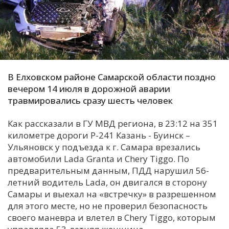
С
Е
И
Т
В Елховском районе Самарской области поздно
К
вечером 14 июля в дорожной аварии
травмировались сразу шесть человек
У
Как рассказали в ГУ МВД региона, в 23:12 на 351
километре дороги Р-241 Казань - Буинск –
Ульяновск у подъезда к г. Самара врезались
Х
автомобили Lada Granta и Chery Tiggo. По
М
предварительным данным, ПДД нарушил 56-
Ч
летний водитель Lada, он двигался в сторону
Самары и выехал на «встречку» в разрешенном
Н
для этого месте, но не проверил безопасность
Я
своего маневра и влетел в Chery Tiggo, которым