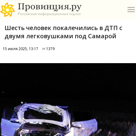
Шесть человек покалечились в ДТП с
двумя легковушками под Самарой
15 июля 2025, 13:17
1379
О
А
П
Б
В
Р