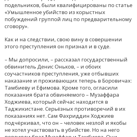
подельников, были квалифицированы по статье
«Умышленное убийство из корыстных
побуждений группой лиц по предварительному
сговору».
Как и на следствии, свою вину в совершении
этого преступления он признал и в суде.
– Мы допросили, – рассказал государственный
обвинитель Денис Оньков, – и обоих
соучастников преступления, уже отбывших
наказание и проживающих теперь в Боровичах:
Тамбиеву и Ефимова. Кроме того, огласили
показания брата обвиняемого – Музаффара
Ходжиева, который сейчас находится в
Таджикистане. Серьёзных противоречий в их
показаниях нет. Сам Фахриддин Ходжиев
подчёркивал, что он – человек незлой и якобы
не хотел участвовать в убийстве. Но на него
повлияли брат Музаффар и Тамбиева. Они –