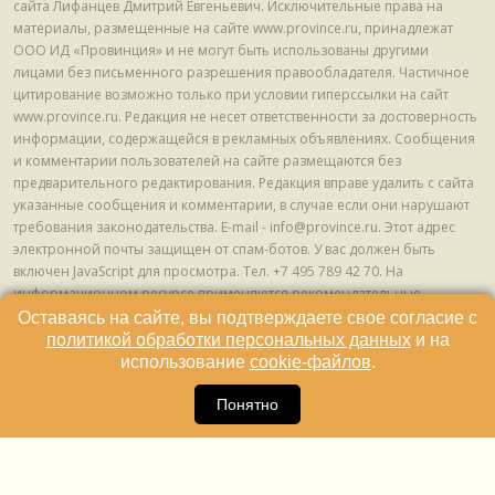
сайта Лифанцев Дмитрий Евгеньевич. Исключительные права на
материалы, размещенные на сайте www.province.ru, принадлежат
ООО ИД «Провинция» и не могут быть использованы другими
лицами без письменного разрешения правообладателя. Частичное
цитирование возможно только при условии гиперссылки на сайт
www.province.ru. Редакция не несет ответственности за достоверность
информации, содержащейся в рекламных объявлениях. Сообщения
и комментарии пользователей на сайте размещаются без
предварительного редактирования. Редакция вправе удалить с сайта
указанные сообщения и комментарии, в случае если они нарушают
требования законодательства. E-mail - info@province.ru. Этот адрес
электронной почты защищен от спам-ботов. У вас должен быть
включен JavaScript для просмотра. Tел. +7 495 789 42 70. На
информационном ресурсе применяются рекомендательные
технологии (информационные технологии предоставления
Оставаясь на сайте, вы подтверждаете свое согласие с
информации на основе сбора, систематизации и анализа сведений,
политикой обработки персональных данных
и на
относящихся к предпочтениям пользователей сети "Интернет",
использование
cookie-файлов
.
находящихся на территории Российской Федерации) © ООО ИД
16
«Провинция», 2013 - 2024г.
Понятно