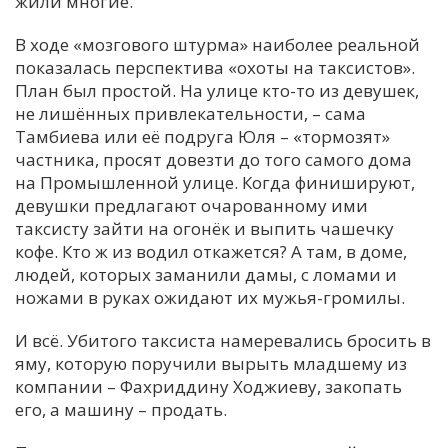
жили многие.
В ходе «мозгового штурма» наиболее реальной
показалась перспектива «охоты на таксистов».
План был простой. На улице кто-то из девушек,
не лишённых привлекательности, – сама
Тамбиева или её подруга Юля – «тормозят»
частника, просят довезти до того самого дома
на Промышленной улице. Когда финишируют,
девушки предлагают очарованному ими
таксисту зайти на огонёк и выпить чашечку
кофе. Кто ж из водил откажется? А там, в доме,
людей, которых заманили дамы, с ломами и
ножами в руках ожидают их мужья-громилы.
И всё. Убитого таксиста намеревались бросить в
яму, которую поручили вырыть младшему из
компании – Фахриддину Ходжиеву, закопать
его, а машину – продать.