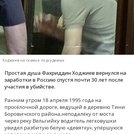
С
Е
И
Т
К
Ходжиев на скамье подсудимых
У
Простая душа Фахриддин Ходжиев вернулся на
заработки в Россию спустя почти 30 лет после
участия в убийстве.
Х
М
Ранним утром 18 апреля 1995 года на
Ч
просёлочной дороге, ведущей в деревню Тини
Боровичского района,неподалёку от моста
Н
через реку Вельгийку водитель легковушки
Я
увидел разбитую белую «девятку», упёршуюся