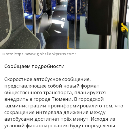
С
Е
И
Т
К
Фото: https://www.globallookpress.com/
Сообщаем подробности
У
Скоростное автобусное сообщение,
Х
представляющее собой новый формат
общественного транспорта, планируется
М
внедрить в городе Тюмени. В городской
Ч
администрации проинформировали о том, что
Н
сокращение интервала движения между
Я
автобусами достигнет трёх минут. Исходя из
условий финансирования будут определены