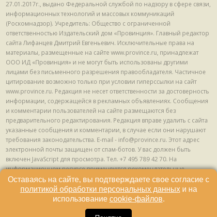
27.01.2017г., выдано Федеральной службой по надзору в сфере связи,
информационных технологий и массовых коммуникаций
(Роскомнадзор). Учредитель: Общество с ограниченной
ответственностью Издательский дом «Провинция». Главный редактор
сайта Лифанцев Дмитрий Евгеньевич. Исключительные права на
материалы, размещенные на сайте www.province.ru, принадлежат
ООО ИД «Провинция» и не могут быть использованы другими
лицами без письменного разрешения правообладателя. Частичное
цитирование возможно только при условии гиперссылки на сайт
www.province.ru. Редакция не несет ответственности за достоверность
информации, содержащейся в рекламных объявлениях. Сообщения
и комментарии пользователей на сайте размещаются без
предварительного редактирования. Редакция вправе удалить с сайта
указанные сообщения и комментарии, в случае если они нарушают
требования законодательства. E-mail - info@province.ru. Этот адрес
электронной почты защищен от спам-ботов. У вас должен быть
включен JavaScript для просмотра. Tел. +7 495 789 42 70. На
информационном ресурсе применяются рекомендательные
технологии (информационные технологии предоставления
Оставаясь на сайте, вы подтверждаете свое согласие с
информации на основе сбора, систематизации и анализа сведений,
политикой обработки персональных данных
и на
относящихся к предпочтениям пользователей сети "Интернет",
использование
cookie-файлов
.
находящихся на территории Российской Федерации) © ООО ИД