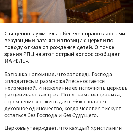
С
Е
Священнослужитель в беседе с православными
И
верующими разъяснил позицию церкви по
Т
поводу отказа от рождения детей. О точке
К
зрания РПЦ на этот острый вопрос сообщает
ИА «ЕЛЬ».
У
Батюшка напомнил, что заповедь Господа
«плодитесь и размножайтесь» остаётся
Х
неизменной, и нежелание её исполнять церковь
расценивает как грех. По словам священника,
М
стремление «пожить для себя» означает
Ч
духовное одиночество, когда человек рискует
Н
остаться без Господа и без будущего.
Я
Церковь утверждает, что каждый христианин