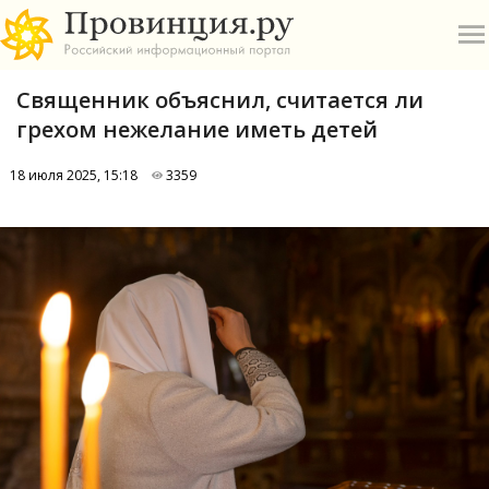
Священник объяснил, считается ли
грехом нежелание иметь детей
18 июля 2025, 15:18
3359
О
А
П
Б
В
Р