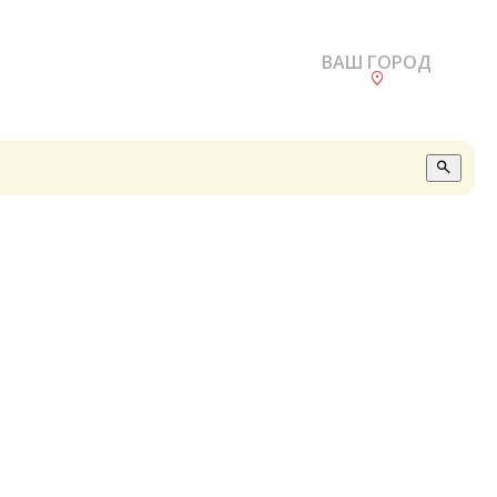
ВАШ ГОРОД
О
А
П
Б
В
Р
С
Е