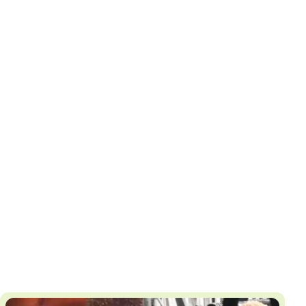
И
Т
К
У
Х
М
Ч
Н
Я