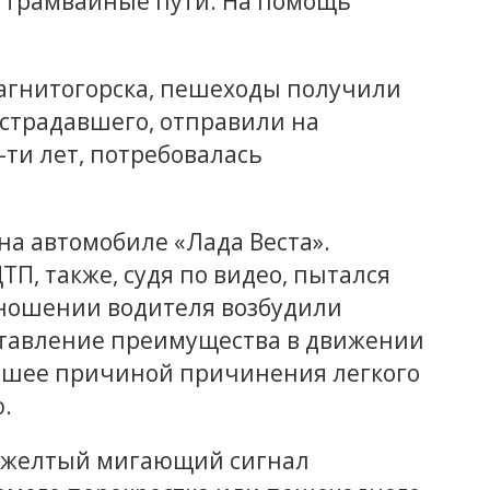
на трамвайные пути. На помощь
агнитогорска, пешеходы получили
острадавшего, отправили на
-ти лет, потребовалась
на автомобиле «Лада Веста».
ТП, также, судя по видео, пытался
тношении водителя возбудили
ставление преимущества в движении
авшее причиной причинения легкого
.
о желтый мигающий сигнал