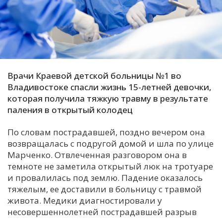
С
Е
И
Т
Врачи Краевой детской больницы №1 во
К
Владивостоке спасли жизнь 15-летней девочки,
которая получила тяжкую травму в результате
паления в открытый колодец
У
По словам пострадавшей, поздно вечером она
возвращалась с подругой домой и шла по улице
Х
Марченко. Отвлеченная разговором она в
М
темноте не заметила открытый люк на тротуаре
Ч
и провалилась под землю. Падение оказалось
тяжелым, ее доставили в больницу с травмой
Н
живота. Медики диагностировали у
Я
несовершеннолетней пострадавшей разрыв