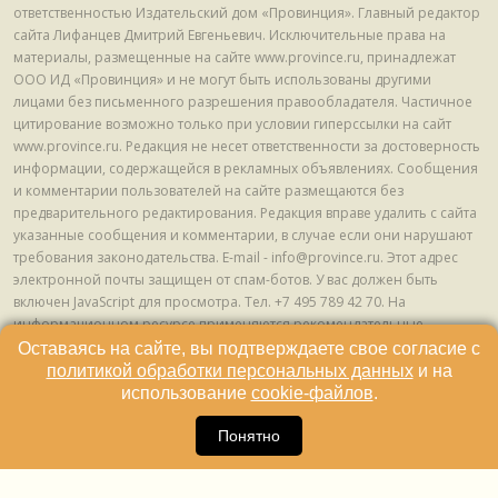
ответственностью Издательский дом «Провинция». Главный редактор
сайта Лифанцев Дмитрий Евгеньевич. Исключительные права на
материалы, размещенные на сайте www.province.ru, принадлежат
ООО ИД «Провинция» и не могут быть использованы другими
лицами без письменного разрешения правообладателя. Частичное
цитирование возможно только при условии гиперссылки на сайт
www.province.ru. Редакция не несет ответственности за достоверность
информации, содержащейся в рекламных объявлениях. Сообщения
и комментарии пользователей на сайте размещаются без
предварительного редактирования. Редакция вправе удалить с сайта
указанные сообщения и комментарии, в случае если они нарушают
требования законодательства. E-mail - info@province.ru. Этот адрес
электронной почты защищен от спам-ботов. У вас должен быть
включен JavaScript для просмотра. Tел. +7 495 789 42 70. На
информационном ресурсе применяются рекомендательные
технологии (информационные технологии предоставления
Оставаясь на сайте, вы подтверждаете свое согласие с
информации на основе сбора, систематизации и анализа сведений,
политикой обработки персональных данных
и на
относящихся к предпочтениям пользователей сети "Интернет",
использование
cookie-файлов
.
находящихся на территории Российской Федерации) © ООО ИД
16
«Провинция», 2013 - 2024г.
Понятно