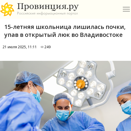
15-летняя школьница лишилась почки,
упав в открытый люк во Владивостоке
21 июля 2025, 11:11
249
О
А
П
Б
В
Р