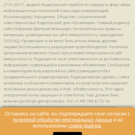
27.01.2017г., выдано Федеральной службой по надзору в сфере связи,
информационных технологий и массовых коммуникаций
(Роскомнадзор). Учредитель: Общество с ограниченной
ответственностью Издательский дом «Провинция». Главный редактор
сайта Лифанцев Дмитрий Евгеньевич. Исключительные права на
материалы, размещенные на сайте www.province.ru, принадлежат
ООО ИД «Провинция» и не могут быть использованы другими
лицами без письменного разрешения правообладателя. Частичное
цитирование возможно только при условии гиперссылки на сайт
www.province.ru. Редакция не несет ответственности за достоверность
информации, содержащейся в рекламных объявлениях. Сообщения
и комментарии пользователей на сайте размещаются без
предварительного редактирования. Редакция вправе удалить с сайта
указанные сообщения и комментарии, в случае если они нарушают
требования законодательства. E-mail - info@province.ru. Этот адрес
электронной почты защищен от спам-ботов. У вас должен быть
включен JavaScript для просмотра. Tел. +7 495 789 42 70. На
информационном ресурсе применяются рекомендательные
технологии (информационные технологии предоставления
Оставаясь на сайте, вы подтверждаете свое согласие с
информации на основе сбора, систематизации и анализа сведений,
политикой обработки персональных данных
и на
относящихся к предпочтениям пользователей сети "Интернет",
использование
cookie-файлов
.
находящихся на территории Российской Федерации) © ООО ИД