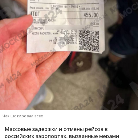
С
Е
И
Т
К
У
Х
М
Ч
Чек шокировал всех
Н
Я
Массовые задержки и отмены рейсов в
российских аэропортах, вызванные мерами