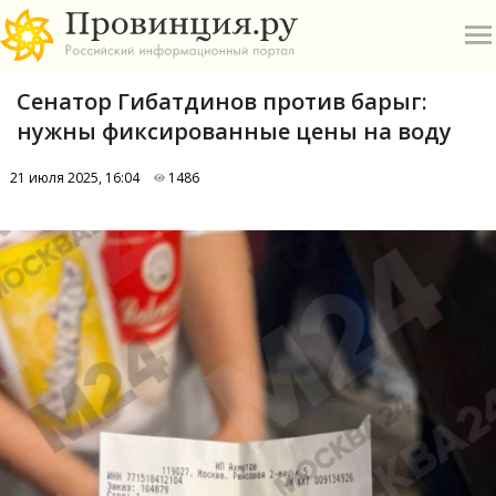
Сенатор Гибатдинов против барыг:
нужны фиксированные цены на воду
21 июля 2025, 16:04
1486
О
А
П
Б
В
Р