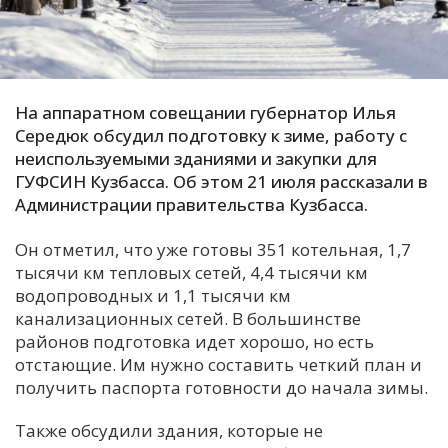
С
Е
На аппаратном совещании губернатор Илья
И
Середюк обсудил подготовку к зиме, работу с
Т
неиспользуемыми зданиями и закупки для
К
ГУФСИН Кузбасса. Об этом 21 июля рассказали в
Администрации правительства Кузбасса.
У
Он отметил, что уже готовы 351 котельная, 1,7
тысячи км тепловых сетей, 4,4 тысячи км
Х
водопроводных и 1,1 тысячи км
канализационных сетей. В большинстве
М
районов подготовка идет хорошо, но есть
Ч
отстающие. Им нужно составить четкий план и
Н
получить паспорта готовности до начала зимы.
Я
Также обсудили здания, которые не