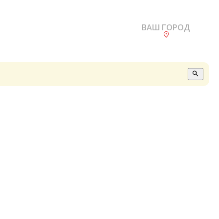
ВАШ ГОРОД
О
А
П
Б
В
Р
С
Е