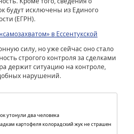
ость. Кроме того, сведения о
ток будут исключены из Единого
сти (ЕГРН).
 «самозахватом» в Ессентукской
онную силу, но уже сейчас оно стало
сть строгого контроля за сделками
ра держит ситуацию на контроле,
одобных нарушений.
ок утонули два человека
дкам картофеля колорадский жук не страшен