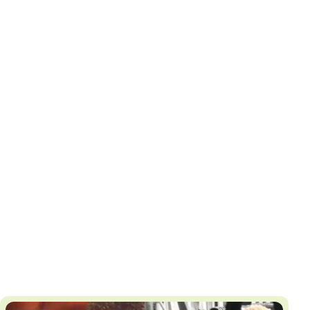
И
Т
К
У
Х
М
Ч
Н
Я