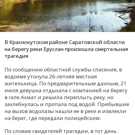
С
Е
И
В Краснокутском районе Саратовской области
Т
на берегу реки Еруслан произошла смертельная
К
трагедия
По сообщению областной службы спасения, в
У
водоеме утонула 26-летняя местная
жительница. По предварительным данным, 21
Х
июля девушка отдыхала с компанией на берегу
в селе Ахмат и решила переплыть реку, но
М
захлебнулась и пропала под водой. Прибывшие
Ч
на вызов водолазы нашли ее в реке и извлекли
Н
на берег, где передали полицейским.
Я
По словам свидетелей трагедии, в тот день