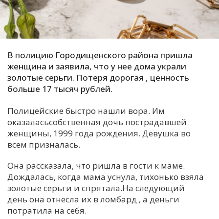
С
Е
В полицию Городищенского района пришла
И
женщина и заявила, что у нее дома украли
Т
золотые серьги. Потеря дорогая , ценность
К
больше 17 тысяч рублей.
Полицейские быстро нашли вора. Им
У
оказаласьсобственная дочь пострадавшей
женщины, 1999 года рождения. Девушка во
Х
всем призналась.
М
Она рассказала, что ришла в гости к маме.
Ч
Дождалась, когда мама уснула, тихонько взяла
Н
золотые серьги и спрятала.На следующий
Я
день она отнесла их в ломбард , а деньги
потратила на себя.