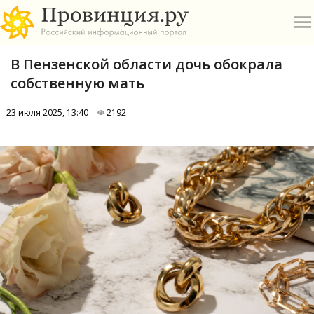
В Пензенской области дочь обокрала
собственную мать
23 июля 2025, 13:40
2192
О
А
П
Б
В
Р