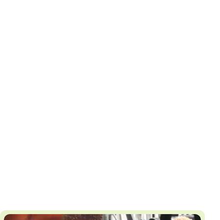
И
Т
К
У
Х
М
Ч
Н
Я