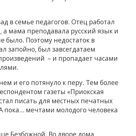
ад в семье педагогов. Отец работал
 а мама преподавала русский язык и
не было. Поэтому недостаток в
ал запойно, был завсегдатаем
 произведений – и пропадает часами
елями.
нем и его потянуло к перу. Тем более
еспондентом газеты «Приокская
 стал писать для местных печатных
 А пока… мечтами молодого человека
це Безбожной. Во дворе дома