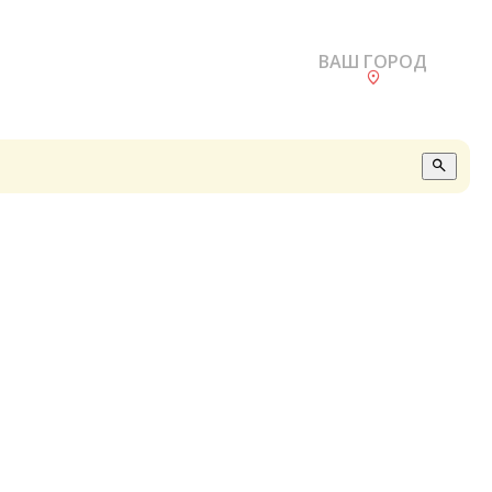
ВАШ ГОРОД
О
А
П
Б
В
Р
С
Е