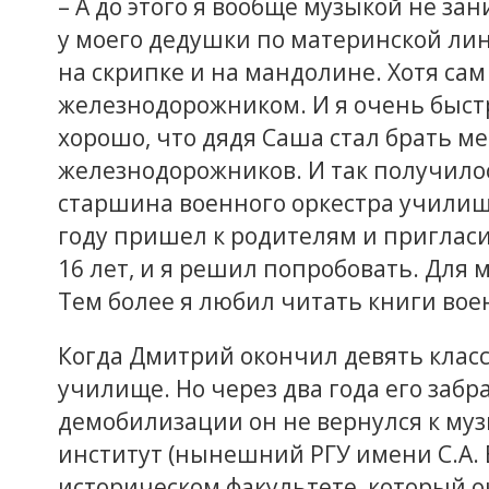
– А до этого я вообще музыкой не зан
у моего дедушки по материнской лин
на скрипке и на мандолине. Хотя са
железнодорожником. И я очень быстр
хорошо, что дядя Саша стал брать ме
железнодорожников. И так получило
старшина военного оркестра училища
году пришел к родителям и пригласи
16 лет, и я решил попробовать. Для 
Тем более я любил читать книги вое
Когда Дмитрий окончил девять класс
училище. Но через два года его забр
демобилизации он не вернулся к муз
институт (нынешний РГУ имени С.А. 
историческом факультете, который ок