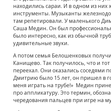
находились сараи. И в одном из ни
инструменты. Музыканты железнодор
там репетировали. У маленького Ди
Саша Медин. Он был профессиональн
было интересно, как из обычной тру
удивительные звуки.
А потом семья Белошенковых получи
Канищево. Так получилось, что и то
переехал. Они оказались соседями по
Дмитрию было 15 лет, он пришел в го
меня играть на трубе!» Медин принес
про аппликатуру. Это термин, обоз
чередования пальцев при игре на м