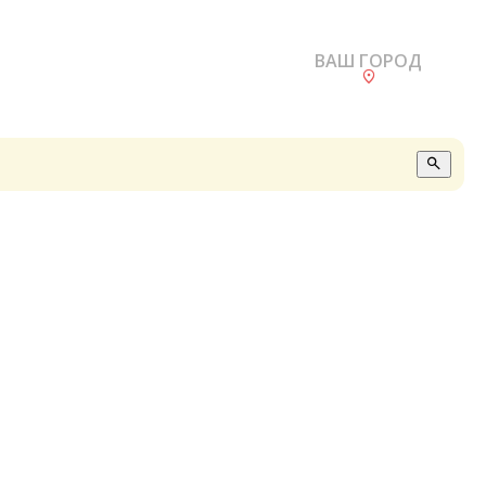
ВАШ ГОРОД
О
А
П
Б
В
Р
С
Е