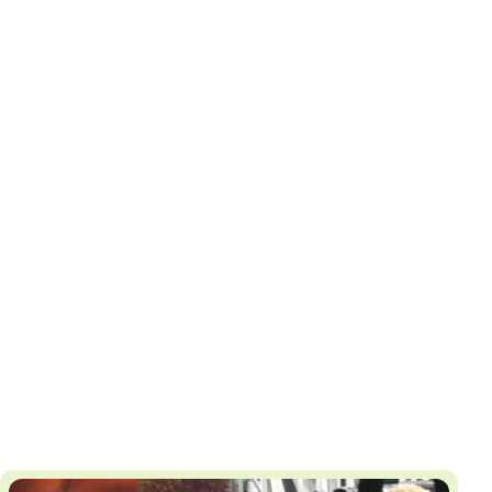
И
Т
К
У
Х
М
Ч
Н
Я