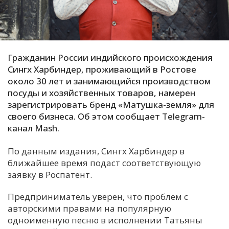
С
Е
Гражданин России индийского происхождения
И
Сингх Харбиндер, проживающий в Ростове
Т
около 30 лет и занимающийся производством
К
посуды и хозяйственных товаров, намерен
зарегистрировать бренд «Матушка-земля» для
своего бизнеса. Об этом сообщает Telegram-
У
канал Mash.
Х
По данным издания, Сингх Харбиндер в
ближайшее время подаст соответствующую
М
заявку в Роспатент.
Ч
Н
Предприниматель уверен, что проблем с
Я
авторскими правами на популярную
одноименную песню в исполнении Татьяны