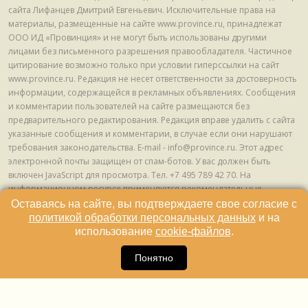
сайта Лифанцев Дмитрий Евгеньевич. Исключительные права на
материалы, размещенные на сайте www.province.ru, принадлежат
ООО ИД «Провинция» и не могут быть использованы другими
лицами без письменного разрешения правообладателя. Частичное
цитирование возможно только при условии гиперссылки на сайт
www.province.ru. Редакция не несет ответственности за достоверность
информации, содержащейся в рекламных объявлениях. Сообщения
и комментарии пользователей на сайте размещаются без
предварительного редактирования. Редакция вправе удалить с сайта
указанные сообщения и комментарии, в случае если они нарушают
требования законодательства. E-mail - info@province.ru. Этот адрес
электронной почты защищен от спам-ботов. У вас должен быть
включен JavaScript для просмотра. Tел. +7 495 789 42 70. На
информационном ресурсе применяются рекомендательные
технологии (информационные технологии предоставления
Оставаясь на сайте, вы подтверждаете свое согласие с
информации на основе сбора, систематизации и анализа сведений,
политикой обработки персональных данных
и на
относящихся к предпочтениям пользователей сети "Интернет",
использование
cookie-файлов
.
находящихся на территории Российской Федерации) © ООО ИД
16
«Провинция», 2013 - 2024г.
Понятно