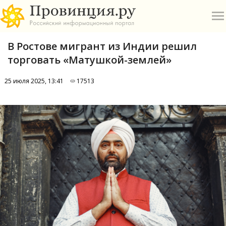
В Ростове мигрант из Индии решил
торговать «Матушкой-землей»
25 июля 2025, 13:41
17513
О
А
П
Б
В
Р