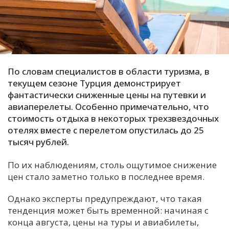
С
Е
И
По словам специалистов в области туризма, в
Т
текущем сезоне Турция демонстрирует
К
фантастически сниженные цены на путевки и
авиаперелеты. Особенно примечательно, что
стоимость отдыха в некоторых трехзвездочных
У
отелях вместе с перелетом опустилась до 25
тысяч рублей.
Х
По их наблюдениям, столь ощутимое снижение
М
цен стало заметно только в последнее время.
Ч
Н
Однако эксперты предупреждают, что такая
Я
тенденция может быть временной: начиная с
конца августа, цены на туры и авиабилеты,