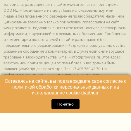
материалы, размещенные на сайте www.province.ru, принадлежат
ООО ИД «Провинция» и не могут быть использованы другими
лицами без письменного разрешения правообладателя. Частичное
цитирование возможно только при условии гиперссылки на сайт
www.province.ru. Редакция не несет ответственности за достоверность
информации, содержащейся в рекламных объявлениях. Сообщения
и комментарии пользователей на сайте размещаются без
предварительного редактирования. Редакция вправе удалить с сайта
указанные сообщения и комментарии, в случае если они нарушают
требования законодательства. E-mail - info@province.ru. Этот адрес
электронной почты защищен от спам-ботов. У вас должен быть
включен JavaScript для просмотра. Tел. +7 495 789 42 70. На
информационном ресурсе применяются рекомендательные
технологии (информационные технологии предоставления
Оставаясь на сайте, вы подтверждаете свое согласие с
информации на основе сбора, систематизации и анализа сведений,
политикой обработки персональных данных
и на
относящихся к предпочтениям пользователей сети "Интернет",
использование
cookie-файлов
.
находящихся на территории Российской Федерации) © ООО ИД
16
«Провинция», 2013 - 2024г.
Понятно