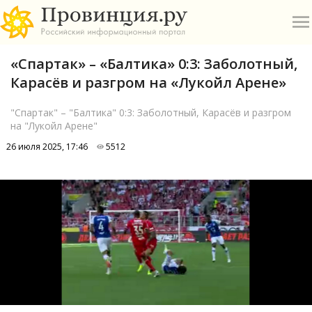
«Спартак» – «Балтика» 0:3: Заболотный,
Карасёв и разгром на «Лукойл Арене»
"Спартак" – "Балтика" 0:3: Заболотный, Карасёв и разгром
на "Лукойл Арене"
О
26 июля 2025, 17:46
5512
А
П
Б
В
Р