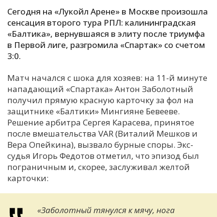
Сегодня на «Лукойл Арене» в Москве произошла
С
сенсация второго тура РПЛ: калининградская
Е
«Балтика», вернувшаяся в элиту после триумфа
в Первой лиге, разгромила «Спартак» со счетом
И
3:0.
Т
Матч начался с шока для хозяев: на 11-й минуте
К
нападающий «Спартака» Антон Заболотный
получил прямую красную карточку за фол на
защитнике «Балтики» Мингияне Бевееве.
У
Решение арбитра Сергея Карасева, принятое
после вмешательства VAR (Виталий Мешков и
Х
Вера Опейкина), вызвало бурные споры. Экс-
судья Игорь Федотов отметил, что эпизод был
М
пограничным и, скорее, заслуживал желтой
Ч
карточки:
Н
Я
«Заболотный тянулся к мячу, нога