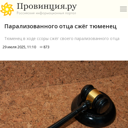
Парализованного отца сжёг тюменец
Тюменец в ходе ссоры сжёг своего парализованного отца
29 июля 2025, 11:10
873
О
А
П
Б
В
Р