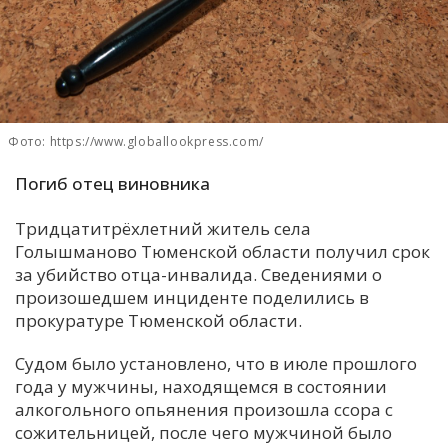
С
Е
И
Т
Фото: https://www.globallookpress.com/
К
Погиб отец виновника
Тридцатитрёхлетний житель села
У
Голышманово Тюменской области получил срок
за убийство отца-инвалида. Сведениями о
Х
произошедшем инциденте поделились в
прокуратуре Тюменской области.
М
Ч
Судом было установлено, что в июле прошлого
Н
года у мужчины, находящемся в состоянии
Я
алкогольного опьянения произошла ссора с
сожительницей, после чего мужчиной было