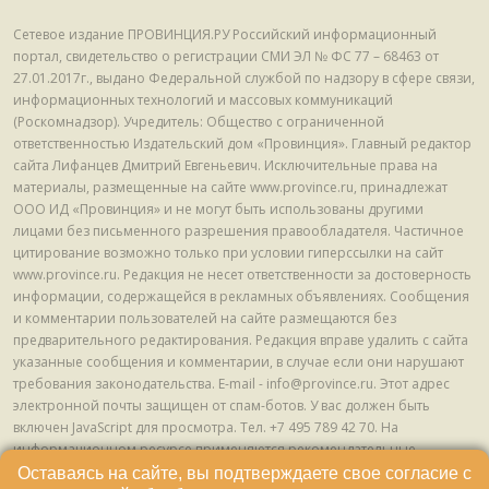
Сетевое издание ПРОВИНЦИЯ.РУ Российский информационный
портал, свидетельство о регистрации СМИ ЭЛ № ФС 77 – 68463 от
27.01.2017г., выдано Федеральной службой по надзору в сфере связи,
информационных технологий и массовых коммуникаций
(Роскомнадзор). Учредитель: Общество с ограниченной
ответственностью Издательский дом «Провинция». Главный редактор
сайта Лифанцев Дмитрий Евгеньевич. Исключительные права на
материалы, размещенные на сайте www.province.ru, принадлежат
ООО ИД «Провинция» и не могут быть использованы другими
лицами без письменного разрешения правообладателя. Частичное
цитирование возможно только при условии гиперссылки на сайт
www.province.ru. Редакция не несет ответственности за достоверность
информации, содержащейся в рекламных объявлениях. Сообщения
и комментарии пользователей на сайте размещаются без
предварительного редактирования. Редакция вправе удалить с сайта
указанные сообщения и комментарии, в случае если они нарушают
требования законодательства. E-mail - info@province.ru. Этот адрес
электронной почты защищен от спам-ботов. У вас должен быть
включен JavaScript для просмотра. Tел. +7 495 789 42 70. На
информационном ресурсе применяются рекомендательные
технологии (информационные технологии предоставления
Оставаясь на сайте, вы подтверждаете свое согласие с