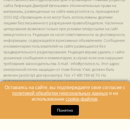
сайта Лифанцев Дмитрий Евгеньевич. Исключительные права на
материалы, размещенные на сайте www.province.ru, принадлежат
ООО ИД «Провинция» и не могут быть использованы другими
лицами без письменного разрешения правообладателя. Частичное
цитирование возможно только при условии гиперссылки на сайт
www.province.ru. Редакция не несет ответственности за достоверность
информации, содержащейся в рекламных объявлениях. Сообщения
и комментарии пользователей на сайте размещаются без
предварительного редактирования. Редакция вправе удалить с сайта
указанные сообщения и комментарии, в случае если они нарушают
требования законодательства. E-mail - info@province.ru. Этот адрес
электронной почты защищен от спам-ботов. У вас должен быть
включен JavaScript для просмотра. Tел. +7 495 789 42 70. На
информационном ресурсе применяются рекомендательные
технологии (информационные технологии предоставления
Оставаясь на сайте, вы подтверждаете свое согласие с
информации на основе сбора, систематизации и анализа сведений,
политикой обработки персональных данных
и на
относящихся к предпочтениям пользователей сети "Интернет",
использование
cookie-файлов
.
находящихся на территории Российской Федерации) © ООО ИД
16
«Провинция», 2013 - 2024г.
Понятно