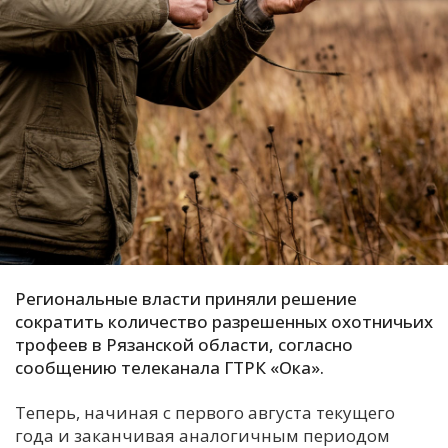
С
Е
И
Т
К
У
Х
Региональные власти приняли решение
сократить количество разрешенных охотничьих
М
трофеев в Рязанской области, согласно
Ч
сообщению телеканала ГТРК «Ока».
Н
Я
Теперь, начиная с первого августа текущего
года и заканчивая аналогичным периодом