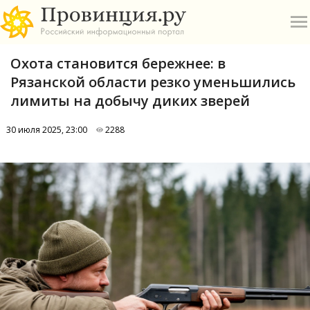
Охота становится бережнее: в
Рязанской области резко уменьшились
лимиты на добычу диких зверей
30 июля 2025, 23:00
2288
О
А
П
Б
В
Р