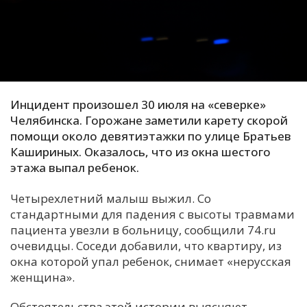
С
Е
И
Т
Инцидент произошел 30 июля на «северке»
К
Челябинска. Горожане заметили карету скорой
помощи около девятиэтажки по улице Братьев
Кашириных. Оказалось, что из окна шестого
У
этажа выпал ребенок.
Четырехлетний малыш выжил. Со
Х
стандартными для падения с высоты травмами
М
пациента увезли в больницу, сообщили 74.ru
Ч
очевидцы. Соседи добавили, что квартиру, из
окна которой упал ребенок, снимает «нерусская
Н
женщина».
Я
Обстоятельства этой истории выясняют