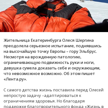
С
Е
И
Т
Жительница Екатеринбурга Олеся Шергина
К
преодолела серьезное испытание, поднявшись
на высочайшую точку Европы – гору Эльбрус.
Несмотря на врожденную патологию,
У
ограничивающую подвижность руки и ноги,
девушка сумела доказать себе и окружающим,
Х
что невозможное возможно. Об этом пишет
М
«Лента.ру».
Ч
С самого детства жизнь поставила перед Олесей
Н
непростую задачу –адаптироваться к
Я
ограничениям здоровья. Но благодаря
поддержке благотворительного фонда «Жизнь в