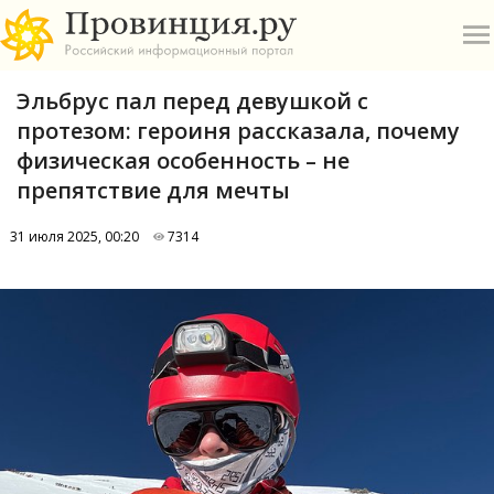
Эльбрус пал перед девушкой с
протезом: героиня рассказала, почему
физическая особенность – не
препятствие для мечты
О
31 июля 2025, 00:20
7314
А
П
Б
В
Р