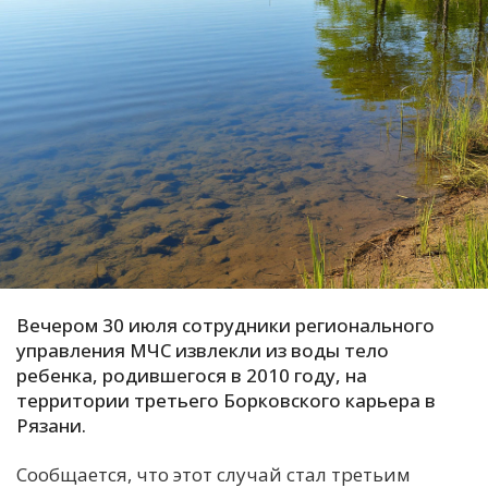
С
Е
И
Т
К
У
Х
Вечером 30 июля сотрудники регионального
управления МЧС извлекли из воды тело
М
ребенка, родившегося в 2010 году, на
Ч
территории третьего Борковского карьера в
Н
Рязани.
Я
Сообщается, что этот случай стал третьим