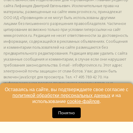
сайта Лифанцев Дмитрий Евгеньевич. Исключительные права на
материалы, размещенные на сайте www.province.ru, принадлежат
ООО ИД «Провинция» и не могут быть использованы другими
лицами без письменного разрешения правообладателя. Частичное
цитирование возможно только при условии гиперссылки на сайт
www.province.ru. Редакция не несет ответственности за достоверность
информации, содержащейся в рекламных объявлениях. Сообщения
и комментарии пользователей на сайте размещаются без
предварительного редактирования. Редакция вправе удалить с сайта
указанные сообщения и комментарии, в случае если они нарушают
требования законодательства. E-mail - info@province.ru. Этот адрес
электронной почты защищен от спам-ботов. У вас должен быть
включен JavaScript для просмотра. Tел. +7 495 789 42 70. На
информационном ресурсе применяются рекомендательные
технологии (информационные технологии предоставления
Оставаясь на сайте, вы подтверждаете свое согласие с
информации на основе сбора, систематизации и анализа сведений,
политикой обработки персональных данных
и на
относящихся к предпочтениям пользователей сети "Интернет",
использование
cookie-файлов
.
находящихся на территории Российской Федерации) © ООО ИД
16
«Провинция», 2013 - 2024г.
Понятно