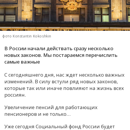
С
Е
И
фото Konstantin Kokoshkin
Т
В России начали действать сразу несколько
К
новых законов. Мы постараемся перечислить
самые важные
У
С сегодняшнего дня, нас ждет несколько важных
изменений. В силу встули ряд новых законов,
Х
которые так или иначе повлияют на жизнь всех
россиян.
М
Ч
Увеличение пенсий для работающих
Н
пенсионеров и не только…
Я
Уже сегодня Социальный фонд России будет