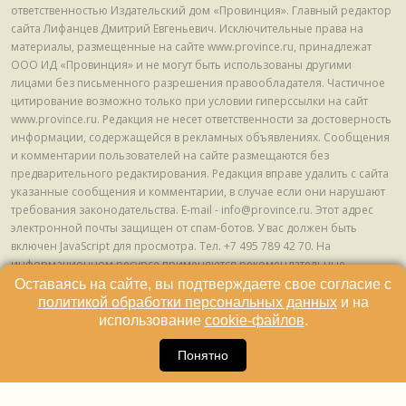
ответственностью Издательский дом «Провинция». Главный редактор
сайта Лифанцев Дмитрий Евгеньевич. Исключительные права на
материалы, размещенные на сайте www.province.ru, принадлежат
ООО ИД «Провинция» и не могут быть использованы другими
лицами без письменного разрешения правообладателя. Частичное
цитирование возможно только при условии гиперссылки на сайт
www.province.ru. Редакция не несет ответственности за достоверность
информации, содержащейся в рекламных объявлениях. Сообщения
и комментарии пользователей на сайте размещаются без
предварительного редактирования. Редакция вправе удалить с сайта
указанные сообщения и комментарии, в случае если они нарушают
требования законодательства. E-mail - info@province.ru. Этот адрес
электронной почты защищен от спам-ботов. У вас должен быть
включен JavaScript для просмотра. Tел. +7 495 789 42 70. На
информационном ресурсе применяются рекомендательные
технологии (информационные технологии предоставления
Оставаясь на сайте, вы подтверждаете свое согласие с
информации на основе сбора, систематизации и анализа сведений,
политикой обработки персональных данных
и на
относящихся к предпочтениям пользователей сети "Интернет",
использование
cookie-файлов
.
находящихся на территории Российской Федерации) © ООО ИД
16
«Провинция», 2013 - 2024г.
Понятно